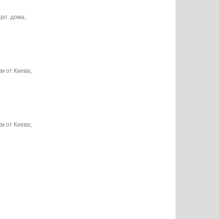
рп. дома;
км от Киева;
км от Киева;