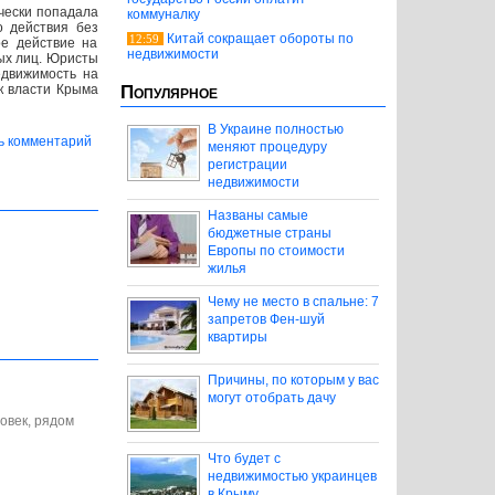
ически попадала
коммуналку
о действия без
Китай сокращает обороты по
12:59
ое действие на
недвижимости
ных лиц. Юристы
едвижимость на
ак власти Крыма
Популярное
В Украине полностью
ь комментарий
меняют процедуру
регистрации
недвижимости
Названы самые
бюджетные страны
Европы по стоимости
жилья
Чему не место в спальне: 7
запретов Фен-шуй
квартиры
Причины, по которым у вас
могут отобрать дачу
ловек, рядом
Что будет с
недвижимостью украинцев
в Крыму