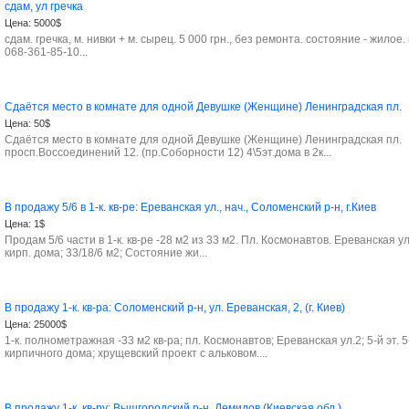
сдам, ул гречка
Цена:
5000$
сдам. гречка, м. нивки + м. сырец. 5 000 грн., без ремонта. состояние - жилое. 
068-361-85-10...
Сдаётся место в комнате для одной Девушке (Женщине) Ленинградская пл.
Цена:
50$
Сдаётся место в комнате для одной Девушке (Женщине) Ленинградская пл.
просп.Воссоединений 12. (пр.Соборности 12) 4\5эт.дома в 2к...
В продажу 5/6 в 1-к. кв-ре: Ереванская ул., нач., Соломенский р-н, г.Киев
Цена:
1$
Продам 5/6 части в 1-к. кв-ре -28 м2 из 33 м2. Пл. Космонавтов. Ереванская ул. 
кирп. дома; 33/18/6 м2; Состояние жи...
В продажу 1-к. кв-ра: Соломенский р-н, ул. Ереванская, 2, (г. Киев)
Цена:
25000$
1-к. полнометражная -33 м2 кв-ра; пл. Космонавтов; Ереванская ул.2; 5-й эт. 5-
кирпичного дома; хрущевский проект с альковом....
В продажу 1-к. кв-ру: Вышгородский р-н, Демидов,(Киевская обл.)