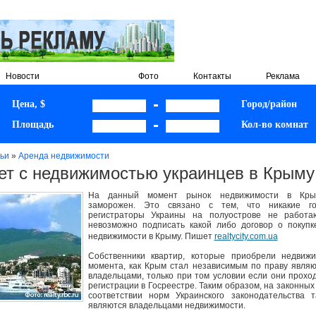
Новости
Статьи
Фото
Контакты
Реклама
Цена, $
Город/район
Площадь
Кол-во комнат
ьи
»
Аренда недвижимости
ет с недвижимостью украинцев в Крыму
На данный момент рынок недвижимости в Кры
заморожен. Это связано с тем, что никакие го
регистраторы Украины на полуострове не работа
невозможно подписать какой либо договор о покуп
недвижимости в Крыму. Пишет
realtycity.com.ua
Собственники квартир, которые приобрели недвижи
момента, как Крым стал независимым по праву явля
владельцами, только при том условии если они прохо
регистрации в Госреестре. Таким образом, на законных
соответствии норм Украинского законодательства 
являются владельцами недвижимости.