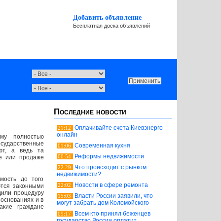
Добавить объявление
Бесплатная доска объявлений
Последние новости
Оплачивайте счета Киевэнерго
21:12
онлайн
му полностью
сударственные
Современная кухня
01:06
ют, а ведь та
Реформы недвижимости
00:54
ке или продаже
Что происходит с рынком
22:29
недвижимости?
мость до того
Новости в сфере ремонта
22:02
ются законными
дили процедуру
Власти России заявили, что
15:03
 основаниях и в
могут забрать дом Коломойского
такие граждане
Всем кто принял беженцев
09:17
государство России оплатит