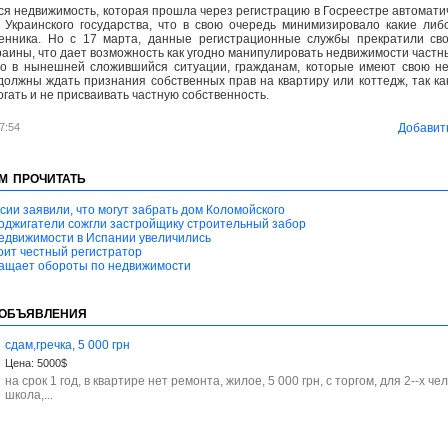
вся недвижимость, которая прошла через регистрацию в Госреестре автомат
 Украинского государства, что в свою очередь минимизировало какие либ
енника. Но с 17 марта, данные регистрационные службы прекратили св
аины, что дает возможность как угодно манипулировать недвижимости част
то в нынешней сложившийся ситуации, гражданам, которые имеют свою н
должны ждать признания собственных прав на квартиру или коттедж, так к
гать и не присваивать частную собственность.
7:54
Добавит
м прочитать
сии заявили, что могут забрать дом Коломойского
оджигатели сожгли застройщику строительный забор
едвижимости в Испании увеличились
оит честный регистратор
ращает обороты по недвижимости
объявления
сдам,гречка, 5 000 грн
Цена:
5000$
на срок 1 год, в квартире нет ремонта, жилое, 5 000 грн, с торгом, для 2--х че
школа,...