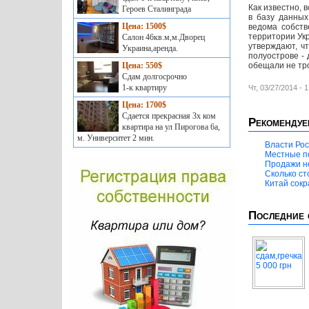
Как известно, 
Героев Сталинграда
в базу данных
Цена: 1500$
ведома собств
территории Укр
Салон 46кв.м,м.Дворец
утверждают, ч
Украина,аренда.
полуострове - 
Цена: 550$
обещали не тро
Сдам долгосрочно
1-к квартиру
Чт, 03/27/2014 - 1
Цена: 1700$
Сдается прекрасная 3х ком
Рекомендуе
квартира на ул Пирогова 6а,
м. Университет 2 мин.
Власти Рос
Местные п
Продажи н
Сколько ст
Китай сок
Последние 