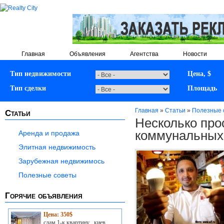
Главная
Объявления
Агентства
Новости
Тип недвижимости
Цена, $
Тип сделки
Площадь
Главная
»
Статьи
»
Полезные 
Статьи
Несколько про
коммунальных
Аренда и продажа
Элитная недвижимость
Зарубежная недвижимось
Полезные советы
Горячие объявления
Цена: 350$
сдам 1-к квартину , киев,