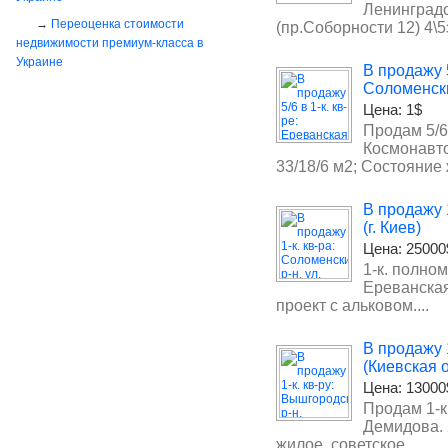
Ленинградс
Переоценка стоимости
(пр.Соборности 12) 4\5э
недвижимости премиум-класса в
Украине
В продажу 5
Соломенски
Цена:
1$
Продам 5/6 
Космонавтов
33/18/6 м2; Состояние 
В продажу 1
(г. Киев)
Цена:
25000
1-к. полном
Ереванская 
проект с альковом....
В продажу 
(Киевская о
Цена:
13000
Продам 1-к
Демидова. 2
жилое, советское....