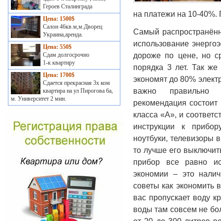
Героев Сталинграда
на платежи на 10-40%.
Цена: 1500$
Салон 46кв.м,м.Дворец
Самый распространённ
Украина,аренда.
использование энергоэ
Цена: 550$
дороже по цене, но с
Сдам долгосрочно
1-к квартиру
порядка 3 лет. Так ж
Цена: 1700$
экономят до 80% элект
Сдается прекрасная 3х ком
важно правильно э
квартира на ул Пирогова 6а,
м. Университет 2 мин.
рекомендация состоит 
класса «А», и соответ
инструкции к прибор
ноутбуки, телевизоры 
то лучше его выключит
прибор все равно ис
экономии – это налич
советы как экономить в
вас пропускает воду к
воды там совсем не бо