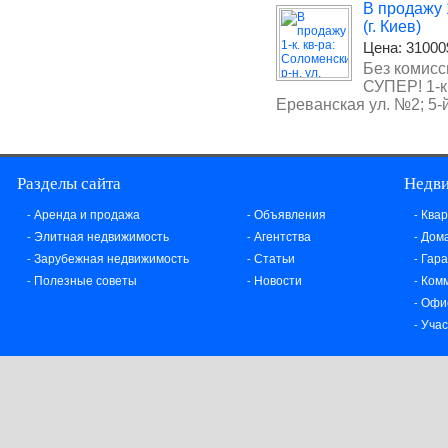
В продажу 1
(г. Киев)
Цена:
31000
Без комисс
СУПЕР! 1-к
Ереванская ул. №2; 5-й э
Разделы сайта
Недв
Аренда и продажа
Объявления
Ква
-
-
-
Элитная недвижимость
Агентства
Дома
-
-
-
Зарубежная недвижимость
Статьи
Гар
-
-
-
Полезные советы
Новости
Ком
-
-
-
Офи
-
Учас
-