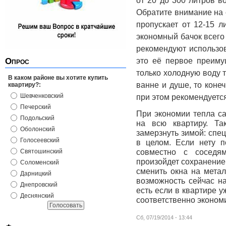
от 20 до 300 литров в
Обратите внимание на 
пропускает от 12-15 л
экономный бачок всего
рекомендуют использо
это её первое преиму
Опрос
только холодную воду 
В каком районе вы хотите купить
ванне и душе, то коне
квартиру?:
Шевченковский
при этом рекомендуетс
Печерский
При экономии тепла са
Подольский
на всю квартиру. Та
Оболонский
замерзнуть зимой: спец
Голосеевский
в целом. Если нету 
совместно с соседя
Святошинский
произойдет сохранение
Соломенский
сменить окна на метал
Дарницкий
возможность сейчас на
Днепровский
есть если в квартире 
Деснянский
соответственно эконом
Сб, 07/19/2014 - 13:44