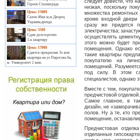
следует довести, что н
Героев Сталинграда
низкая, поскольку по
Цена: 1500$
множества ремонтных з
Салон 46кв.м,м.Дворец
кроме входной двери 
Украина,аренда.
сразу же придется п
Цена: 550$
электричества; зачасту
Сдам долгосрочно
осуществлять цементну
1-к квартиру
этого можно будет пр
Цена: 1700$
помещения. Однако ес
Сдается прекрасная 3х ком
такие квартиры предла
квартира на ул Пирогова 6а,
покупателю на личн
м. Университет 2 мин.
помещений. Разумеетс
под силу. В этом с
специалистов, однако э
Вместе с тем, покупат
предчистовой отделкой
Самое главное, в та
дизайн, не «заморачив
полов. Ну а те, кто п
помещение, останавлив
Предчистовая отделк
отделанные гипсокарто