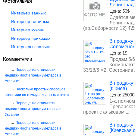
Фотогалерея
Ленинградс
Цена:
50$
Интерьер ванных
Сдаётся ме
Интерьер гостиных
Ленинградс
(пр.Соборности 12) 4\5э
Интерьер кухонь
Интерьер прихожих
В продажу 5
Соломенски
Интерьеры спальни
Цена:
1$
Комментарии
Продам 5/6 
Космонавтов
Переоценка стоимости
33/18/6 м2; Состояние 
недвижимости премиум-класса в
Украине
В продажу 1
(г. Киев)
Несколько простых способов
Цена:
25000
экономии на коммунальных платежах
1-к. полном
Переоценка стоимости
Ереванская 
недвижимости премиум-класса в
проект с альковом....
Украине
Переоценка стоимости
В продажу 
недвижимости премиум-класса в
(Киевская о
Украине