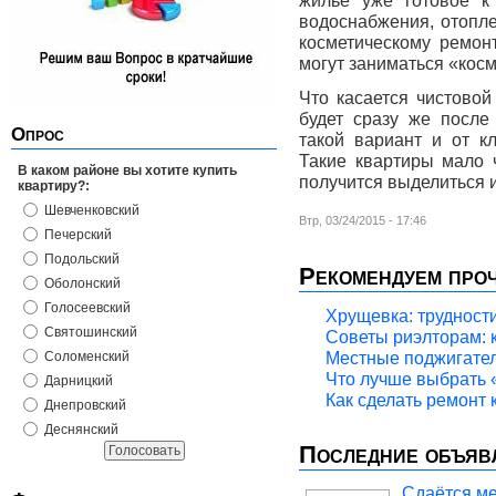
жилье уже готовое 
водоснабжения, отопле
косметическому ремон
могут заниматься «косм
Что касается чистовой
будет сразу же после
Опрос
такой вариант и от к
Такие квартиры мало ч
В каком районе вы хотите купить
получится выделиться
квартиру?:
Шевченковский
Втр, 03/24/2015 - 17:46
Печерский
Подольский
Рекомендуем про
Оболонский
Голосеевский
Хрущевка: трудност
Святошинский
Советы риэлторам: к
Местные поджигател
Соломенский
Что лучше выбрать 
Дарницкий
Как сделать ремонт 
Днепровский
Деснянский
Последние объяв
Сдаётся ме