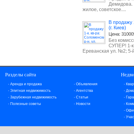
Демидова. 2
жилое, советское....
В продажу 1
(г. Киев)
Цена:
31000
Без комисс
СУПЕР! 1-к
Ереванская ул. №2; 5-й э
Разделы сайта
Недв
Аренда и продажа
Объявления
Ква
-
-
-
Элитная недвижимость
Агентства
Дома
-
-
-
Зарубежная недвижимость
Статьи
Гар
-
-
-
Полезные советы
Новости
Ком
-
-
-
Офи
-
Учас
-