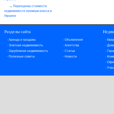
Переоценка стоимости
недвижимости премиум-класса в
Украине
Разделы сайта
Недв
Аренда и продажа
Объявления
Ква
-
-
-
Элитная недвижимость
Агентства
Дома
-
-
-
Зарубежная недвижимость
Статьи
Гар
-
-
-
Полезные советы
Новости
Ком
-
-
-
Офи
-
Учас
-