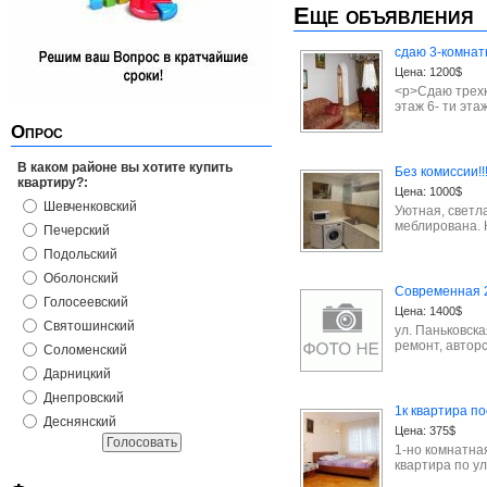
Еще объявления
сдаю 3-комнат
Цена:
1200$
<p>Сдаю трехк
этаж 6- ти этаж
Опрос
В каком районе вы хотите купить
Без комиссии!!
квартиру?:
Цена:
1000$
Шевченковский
Уютная, светл
меблирована. 
Печерский
Подольский
Оболонский
Современная 2
Голосеевский
Цена:
1400$
Святошинский
ул. Паньковска
ремонт, автор
Соломенский
Дарницкий
Днепровский
1к квартира п
Деснянский
Цена:
375$
1-но комнатная
квартира по ул