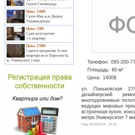
Героев Сталинграда
Цена: 1500$
Салон 46кв.м,м.Дворец
Украина,аренда.
Цена: 550$
Сдам долгосрочно
1-к квартиру
Цена: 1700$
Сдается прекрасная 3х ком
квартира на ул Пирогова 6а,
м. Университет 2 мин.
Телефон:
095-200-7
Площадь:
60 м²
Цена:
1400$
ул. Паньковская 27
дизайнерский рем
многоуровневые потол
ведущих мировых произ
встроенная кухня, конс
метро Университет 7 м
Пнд, 01/20/2014 - 14:16