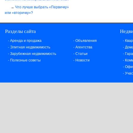
Что лучше выбрать «Первичку»
или «вторичку»?
Разделы сайта
Недв
Аренда и продажа
Объявления
Ква
-
-
-
Элитная недвижимость
Агентства
Дома
-
-
-
Зарубежная недвижимость
Статьи
Гар
-
-
-
Полезные советы
Новости
Ком
-
-
-
Офи
-
Учас
-