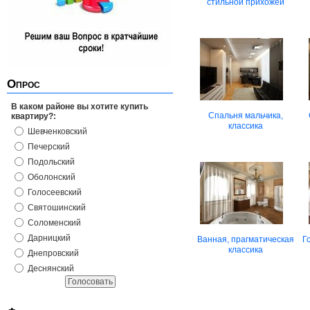
стильной прихожей
Опрос
В каком районе вы хотите купить
Спальня мальчика,
квартиру?:
классика
Шевченковский
Печерский
Подольский
Оболонский
Голосеевский
Святошинский
Соломенский
Дарницкий
Ванная, прагматическая
Г
классика
Днепровский
Деснянский